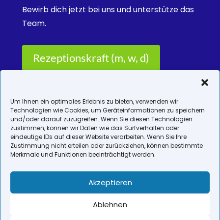
Bewirb dich jetzt bei uns und unterstütze das
Team.
Rezeptionskraft (m, w, d)
Physiotherapeut/in (m, w, d)
Um Ihnen ein optimales Erlebnis zu bieten, verwenden wir
Technologien wie Cookies, um Geräteinformationen zu speichern
und/oder darauf zuzugreifen. Wenn Sie diesen Technologien
zustimmen, können wir Daten wie das Surfverhalten oder
eindeutige IDs auf dieser Website verarbeiten. Wenn Sie Ihre
Zustimmung nicht erteilen oder zurückziehen, können bestimmte
Merkmale und Funktionen beeinträchtigt werden.
Impressum
Akzeptieren
Datenschutz
Ablehnen
Cookie-Richtlinie (EU)