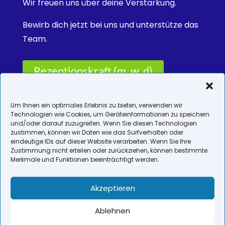
Wir freuen uns über deine Verstärkung.
Bewirb dich jetzt bei uns und unterstütze das
Team.
Rezeptionskraft (m, w, d)
Physiotherapeut/in (m, w, d)
Um Ihnen ein optimales Erlebnis zu bieten, verwenden wir
Technologien wie Cookies, um Geräteinformationen zu speichern
und/oder darauf zuzugreifen. Wenn Sie diesen Technologien
zustimmen, können wir Daten wie das Surfverhalten oder
eindeutige IDs auf dieser Website verarbeiten. Wenn Sie Ihre
Zustimmung nicht erteilen oder zurückziehen, können bestimmte
Merkmale und Funktionen beeinträchtigt werden.
Impressum
Akzeptieren
Datenschutz
Ablehnen
Cookie-Richtlinie (EU)