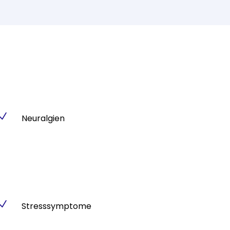
N
Neuralgien
N
Stresssymptome