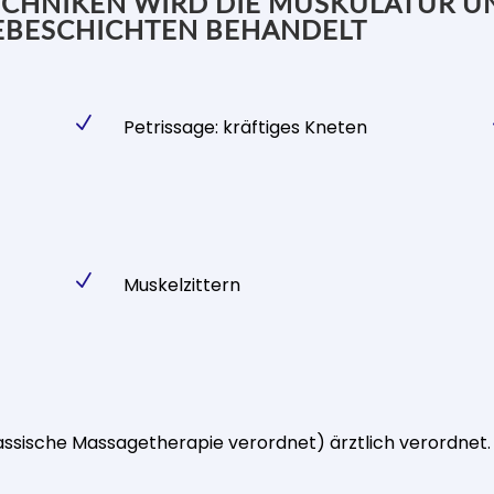
TECHNIKEN WIRD DIE MUSKULATUR U
EBESCHICHTEN BEHANDELT
N
Petrissage: kräftiges Kneten
N
Muskelzittern
lassische Massagetherapie verordnet) ärztlich verordnet.