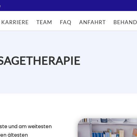
e
KARRIERE
TEAM
FAQ
ANFAHRT
BEHAND
SAGETHERAPIE
este und am weitesten
den ältesten