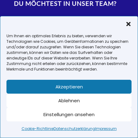
DU MÖCHTEST IN UNSER TEAM?
Wir freuen uns über deine Verstärkung.
Bewirb dich jetzt bei uns und unterstütze das
Um Ihnen ein optimales Erlebnis zu bieten, verwenden wir
Technologien wie Cookies, um Geräteinformationen zu speichern
Team.
und/oder darauf zuzugreifen. Wenn Sie diesen Technologien
zustimmen, können wir Daten wie das Surfverhalten oder
eindeutige IDs auf dieser Website verarbeiten. Wenn Sie Ihre
Zustimmung nicht erteilen oder zurückziehen, können bestimmte
Rezeptionskraft (m, w, d)
Merkmale und Funktionen beeinträchtigt werden.
Akzeptieren
Physiotherapeut/in (m, w, d)
Ablehnen
Einstellungen ansehen
Cookie-Richtlinie
Datenschutzerklärung
Impressum
Impressum